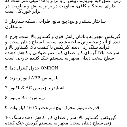
زنی، عمق لایه نیتریدینگ بیش از یا برابر با 0.6 میلی متر است که
دارای استحکام کافی، مقاومت در برابر سایش و مقاومت در
برابر خوردگی است.
3. ساختار سیلندر و پیچ: پیچ مانع، طراحی بشکه شیاردار
نامتقارن.
4. گیربکس مجهز به یاتاقان رانش قوی و گشتاور بالا است. چرخ
دنده از آلیاژ مخصوص ساخته شده است، با سطح دندان سخت و
فرآیند سنگ زنی دنده. گیربکس با کیفیت بالا، گشتاور بالا و
سرعت بالا؛ گرمای کم، صدای کم، عمر طولانی و کاهش دهنده
سطح سخت دندان مجهز به سیستم خنک کننده خارجی است
5. جدول کنترل دما OMRON
6. اینورتر برند ABB یا زیمنس
7. کنتاکتور AC اشنایدر یا زیمنس
8. موتور Bede زیمنس
9. قدرت موتور محرک: پیچ سرعت بالا 160 کیلو وات
10. گیربکس: گشتاور بالا، سر و صدای کم، کاهش دهنده سنگ
زنی سطح دندان سخت مجهز به سیستم گردش خنک کننده