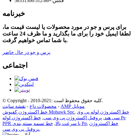
فکس:
+86-512-58531306
خبرنامه
برای پرس و جو در مورد محصولات یا لیست قیمت ما،
لطفا ایمیل خود را برای ما بگذارید و ما ظرف 24 ساعت
با شما تماس خواهیم گرفت.
پرس و جو در حال حاضر
اجتماعی
© Copyright - 2010-2021: کلیه حقوق محفوظ است.
AMP موبایل
-
محصولات داغ
-
نقشه سایت
خط اکستروژن لوله پی وی
,
خط اکستروژن کفپوش Mohawk Spc
سی هند
,
پروفیل اکستروژن پی وی سی
,
خط اکستروژن لوله Pe
خط اکستروژن
,
خط تسمه بسته بندی Pp
PPR با سرعت بالا
,
,
پروفیل پی وی سی