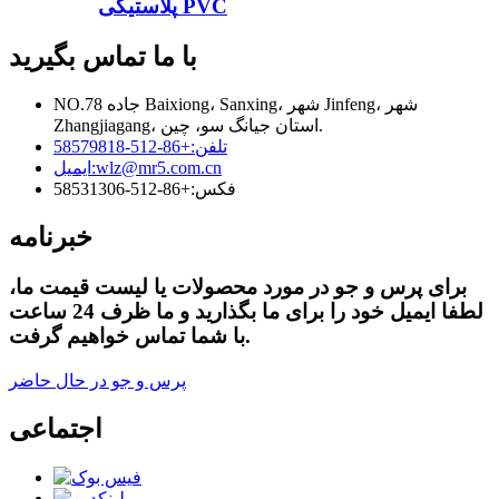
پلاستیکی PVC
با ما تماس بگیرید
NO.78 جاده Baixiong، Sanxing، شهر Jinfeng، شهر
Zhangjiagang، استان جیانگ سو، چین.
تلفن:
+86-512-58579818
wlz@mr5.com.cn
ایمیل:
فکس:
+86-512-58531306
خبرنامه
برای پرس و جو در مورد محصولات یا لیست قیمت ما،
لطفا ایمیل خود را برای ما بگذارید و ما ظرف 24 ساعت
با شما تماس خواهیم گرفت.
پرس و جو در حال حاضر
اجتماعی