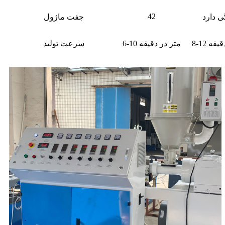
42
ی دارد
جفت ماژول
 دقیقه
6-10 متر در دقیقه
سرعت تولید