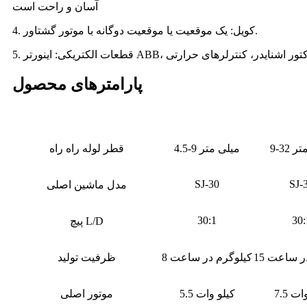
آسان و راحت است
4. کویل: یک موقعیت یا موقعیت دوگانه با موتور گشتاور.
پارامترهای محصول
 متر
4.5-9 میلی متر
قطر لوله راه راه
SJ-30
SJ-
مدل ماشین اصلی
30:1
30:
پیچ L/D
 در ساعت
8 کیلوگرم در ساعت
ظرفیت تولید
و وات
5.5 کیلو وات
موتور اصلی