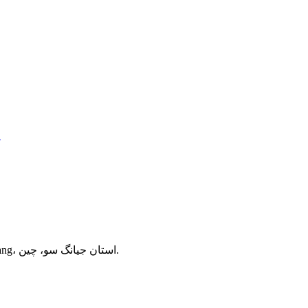
خ
NO.78 جاده Baixiong، Sanxing، شهر Jinfeng، شهر Zhangjiagang، استان جیانگ سو، چین.