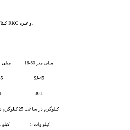
5. قطعات الکتریکی: اینورتر ABB، کنتاکتور اشنایدر، کنترلرهای حرارتی RKC و غیره.
16-50 میلی متر
9-32 میلی
35
SJ-45
1
30:1
25 کیلوگرم در ساعت
15 کیلوگرم
15 کیلو وات
7.5 کیل