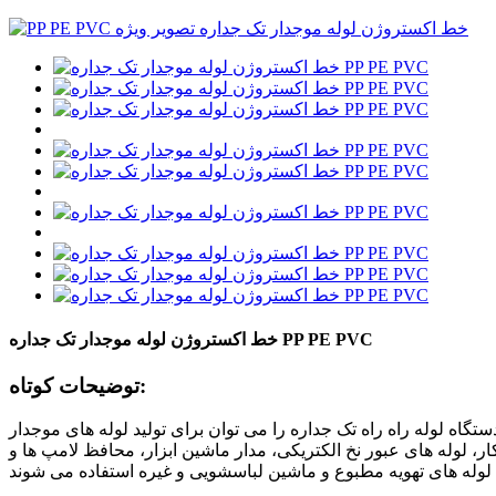
خط اکستروژن لوله موجدار تک جداره PP PE PVC
توضیحات کوتاه:
تگاه لوله راه راه تک جداره را می توان برای تولید لوله های موجدار PE، PP، EVA، PVC، PA به طور مداوم استفاده کرد. لوله های موجدار تک جداره پلاستیکی دارای ویژگی های مقاومت در برابر دمای بالا،
، لوله های عبور نخ الکتریکی، مدار ماشین ابزار، محافظ لامپ ها و