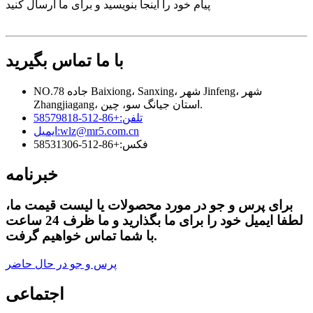
پیام خود را اینجا بنویسید و برای ما ارسال کنید
با ما تماس بگیرید
NO.78 جاده Baixiong، Sanxing، شهر Jinfeng، شهر
Zhangjiagang، استان جیانگ سو، چین.
تلفن:
+86-512-58579818
wlz@mr5.com.cn
ایمیل:
فکس:
+86-512-58531306
خبرنامه
برای پرس و جو در مورد محصولات یا لیست قیمت ما،
لطفا ایمیل خود را برای ما بگذارید و ما ظرف 24 ساعت
با شما تماس خواهیم گرفت.
پرس و جو در حال حاضر
اجتماعی